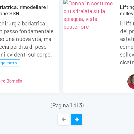
iatrica: rimodellare il
Liftin
ione SSN
sollev
chirurgia bariatrica
Il lif
n passo fondamentale
dei pr
so una nuova vita, ma
estet
ccia perdita di peso
come 
ni evidenti sul corpo,
solle
cicatr
ggi tutto
iro Borriello
(Pagina 1 di 3)