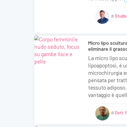
di
Studio
Micro lipo scultur
eliminare il grass
La micro lipo scu
lipoapoptosi, è u
microchirurgia e
pensata per tratt
tessuto adiposo.
vantaggio è quel
di
Dott. 