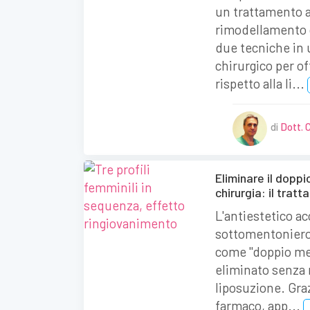
un trattamento 
rimodellamento 
due tecniche in
chirurgico per off
rispetto alla li...
di
Dott. 
Eliminare il dopp
chirurgia: il trat
L'antiestetico a
sottomentonier
come "doppio me
eliminato senza r
liposuzione. Gra
farmaco, app...