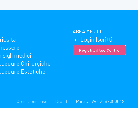
AREA MEDICI
riosità
Login Iscritti
nessere
Registra il tuo Centro
nsigli medici
ocedure Chirurgiche
ocedure Estetiche
Condizioni d'uso
Credits
Partita IVA 02869380549
zzando Microsoft Clarity per vedere come utilizzi il nostro sito web. Uti
gliere e utilizzare questi dati. La nostra dichiarazione sulla privacy