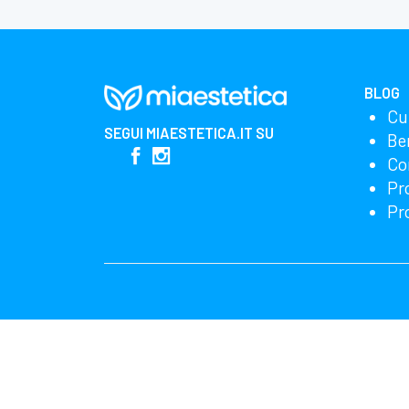
BLOG
Cu
SEGUI
MIAESTETICA.IT
SU
Be
Co
Pr
Pr
Miglioriamo i nostri prodotti e la pubblicità utili
possiamo racco