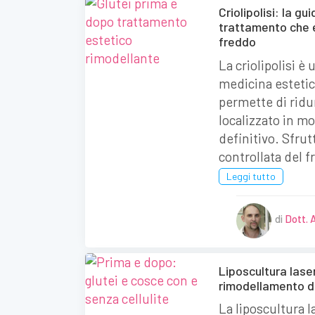
Criolipolisi: la g
trattamento che el
freddo
La criolipolisi è
medicina estetic
permette di ridur
localizzato in m
definitivo. Sfrut
controllata del f
Leggi tutto
di
Dott. 
Liposcultura laser
rimodellamento d
La liposcultura l