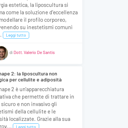
gia estetica, la liposcultura si
ma come la soluzione d'eccellenza
imodellare il profilo corporeo,
venendo su inestetismi comuni
..
Leggi tutto
di
Dott. Valerio De Santis
ape 2: la liposcultura non
gica per cellulite e adiposità
hape 2 è un'apparecchiatura
ativa che permette di trattare in
sicuro e non invasivo gli
tismi della cellulite e le
ità localizzate. Grazie alla sua
ov...
Leggi tutto