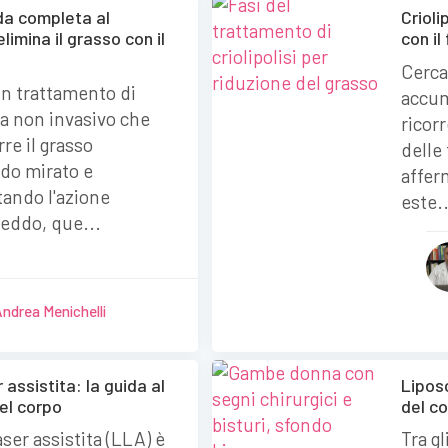
uida completa al
Crioli
imina il grasso con il
con il
Cerca
 un trattamento di
accum
a non invasivo che
ricorr
re il grasso
delle
odo mirato e
affer
tando l'azione
este.
reddo, que...
Andrea Menichelli
 assistita: la guida al
Lipos
el corpo
del c
aser assistita (LLA) è
Tra gl