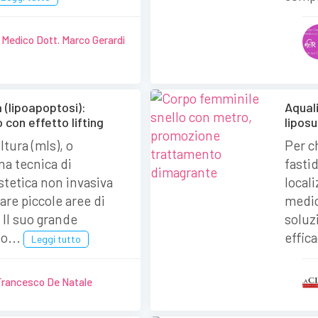
 Medico Dott. Marco Gerardi
a (lipoapoptosi):
Aquali
o con effetto lifting
lipos
ltura (mls), o
Per c
na tecnica di
fasti
stetica non invasiva
locali
are piccole aree di
medic
 Il suo grande
soluz
lo...
effica
Leggi tutto
Francesco De Natale