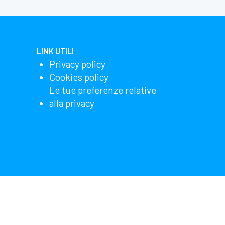
LINK UTILI
Privacy policy
Cookies policy
Le tue preferenze relative
alla privacy
lizzando il nostro sito, accetti che noi e Microsoft
ha più dettagli