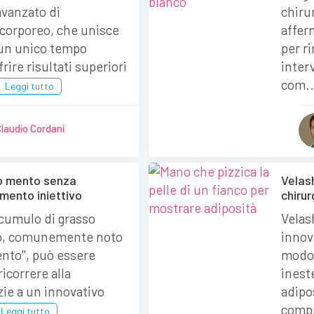
avanzato di
chirur
corporeo, che unisce
affer
 un unico tempo
per r
rire risultati superiori
inter
com.
Leggi tutto
Claudio Cordani
io mento senza
Velash
tamento iniettivo
chirur
ccumulo di grasso
Velas
o, comunemente noto
innov
nto", può essere
modo 
icorrere alla
ineste
zie a un innovativo
adipos
compr
Leggi tutto