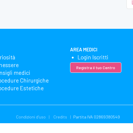
AREA MEDICI
riosità
Login Iscritti
nessere
Registra il tuo Centro
nsigli medici
ocedure Chirurgiche
ocedure Estetiche
Condizioni d'uso
Credits
Partita IVA 02869380549
zzando Microsoft Clarity per vedere come utilizzi il nostro sito web. Uti