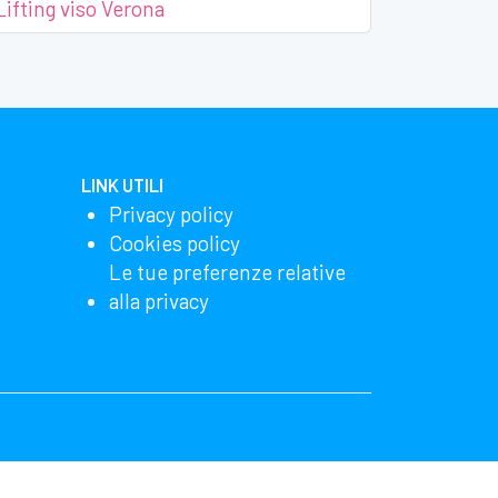
Lifting viso Verona
LINK UTILI
Privacy policy
Cookies policy
Le tue preferenze relative
alla privacy
lizzando il nostro sito, accetti che noi e Microsoft