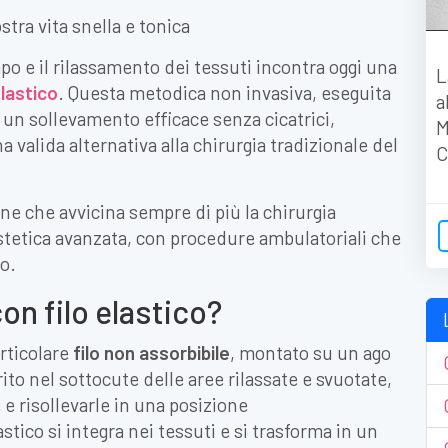
mpo e il rilassamento dei tessuti incontra oggi una
L
elastico
. Questa metodica non invasiva, eseguita
a
 un sollevamento efficace senza cicatrici,
M
 valida alternativa alla chirurgia tradizionale del
C
one che avvicina sempre di più la chirurgia
stetica avanzata, con procedure ambulatoriali che
o.
con filo elastico?
articolare
filo non assorbibile
, montato su un ago
ito nel sottocute delle aree rilassate e svuotate,
 e risollevarle in una posizione
astico si integra nei tessuti e si trasforma in un