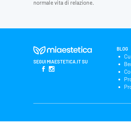
normale vita di relazione.
BLOG
Cu
SEGUI
MIAESTETICA.IT
SU
Be
Co
Pr
Pr
Miglioriamo i nostri prodotti e la pubblicità utili