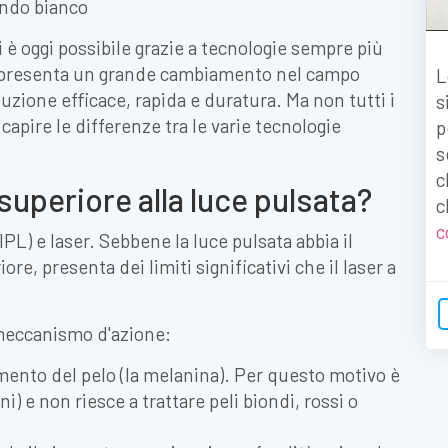
ui è oggi possibile grazie a tecnologie sempre più
presenta un grande cambiamento nel campo
L
uzione efficace, rapida e duratura. Ma non tutti i
s
apire le differenze tra le varie tecnologie
p
s
c
 superiore alla luce pulsata?
c
c
IPL) e laser. Sebbene la luce pulsata abbia il
e, presenta dei limiti significativi che il laser a
meccanismo d'azione:
mento del pelo (la melanina). Per questo motivo è
ni) e non riesce a trattare peli biondi, rossi o