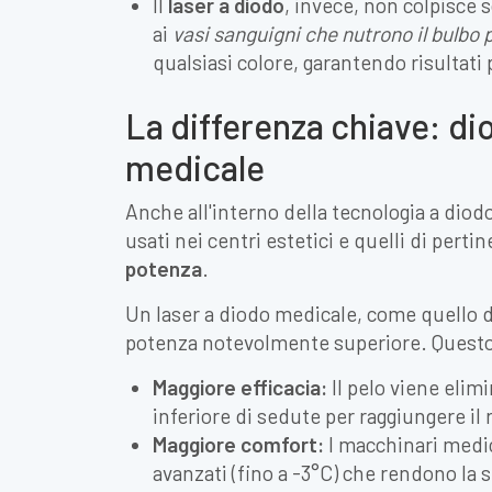
Il
laser a diodo
, invece, non colpisce 
ai
vasi sanguigni che nutrono il bulbo p
qualsiasi colore, garantendo risultati 
La differenza chiave: di
medicale
Anche all'interno della tecnologia a diodo
usati nei centri estetici e quelli di perti
potenza
.
Un laser a diodo medicale, come quello d
potenza notevolmente superiore. Questo s
Maggiore efficacia:
Il pelo viene eli
inferiore di sedute per raggiungere il r
Maggiore comfort:
I macchinari medic
avanzati (fino a -3°C) che rendono la 