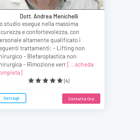
Dott. Andrea Menichelli
o studio esegue nella massima
icurezza e confortevolezza, con
ersonale altamente qualificato i
eguenti trattamenti: - Lifting non
hirurgico - Blefaroplastica non
hirurgica - Rimozione verr
[...scheda
ompleta]
(
4
)
Dettagli
Contatta Ora