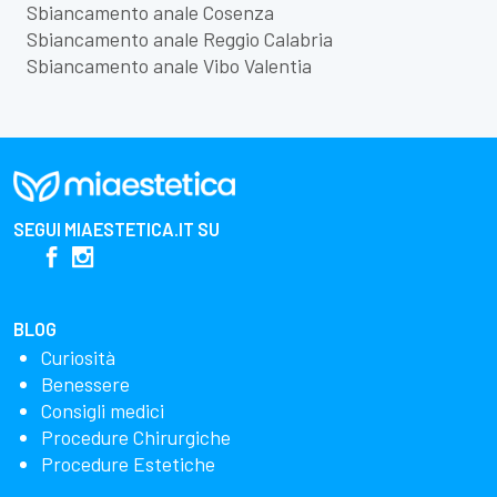
Sbiancamento anale Cosenza
Sbiancamento anale Reggio Calabria
Sbiancamento anale Vibo Valentia
SEGUI
MIAESTETICA.IT
SU
BLOG
Curiosità
Benessere
Consigli medici
Procedure Chirurgiche
Procedure Estetiche