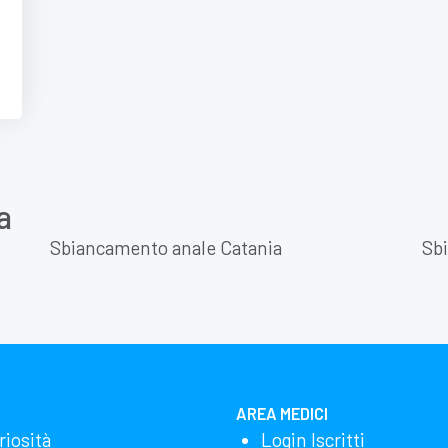
a
Sbiancamento anale Catania
Sb
AREA MEDICI
riosità
Login Iscritti