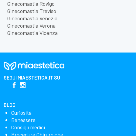
Ginecomastia Rovigo
Ginecomastia Treviso
Ginecomastia Venezia
Ginecomastia Verona
Ginecomastia Vicenza
SEGUI
MIAESTETICA.IT
SU
BLOG
Curiosità
Benessere
Consigli medici
Procedure Chirurgiche