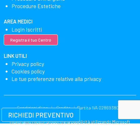
Procedure Estetiche
AREA MEDICI
Login Iscritti
Registra il tuo Centro
LINK UTILI
Privacy policy
Cookies policy
Le tue preferenze relative alla privacy
Condizioni d'uso
Credits
Partita IVA 02869380549
RICHIEDI PREVENTIVO
Miglioriamo i nostri prodotti e la pubblicità utilizzando Microsoft
Clarity per vedere come utilizzi il nostro sito web. Utilizzando il nostro
sito, accetti che noi e Microsoft possiamo raccogliere e utilizzare
questi dati. La nostra dichiarazione sulla privacy
ha più dettagli