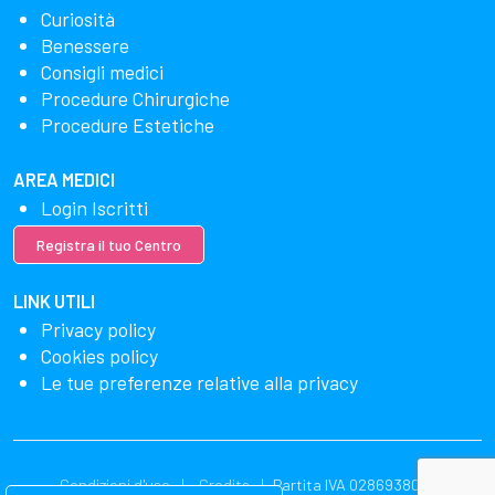
Curiosità
Benessere
Consigli medici
Procedure Chirurgiche
Procedure Estetiche
AREA MEDICI
Login Iscritti
Registra il tuo Centro
LINK UTILI
Privacy policy
Cookies policy
Le tue preferenze relative alla privacy
Condizioni d'uso
Credits
Partita IVA 02869380549