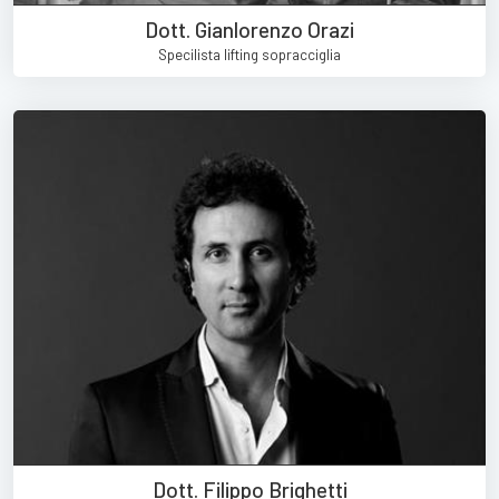
Dott. Gianlorenzo Orazi
Specilista lifting sopracciglia
Dott. Filippo Brighetti