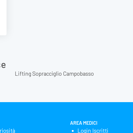
se
Lifting Sopracciglio Campobasso
AREA MEDICI
riosità
Login Iscritti