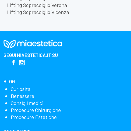
Lifting Sopracciglio Verona
Lifting Sopracciglio Vicenza
SEGUI
MIAESTETICA.IT
SU
BLOG
Curiosità
Benessere
Consigli medici
Procedure Chirurgiche
Procedure Estetiche