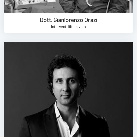
Dott. Gianlorenzo Orazi
Interventi lifting viso