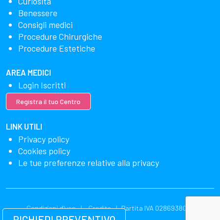
Curiosità
Benessere
Consigli medici
Procedure Chirurgiche
Procedure Estetiche
AREA MEDICI
Login Iscritti
Registra il tuo Centro
LINK UTILI
Privacy policy
Cookies policy
Le tue preferenze relative alla privacy
Condizioni d'uso
Credits
Partita IVA 02869380549
RICHIEDI PREVENTIVO