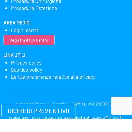
Procedure Chirurgiche
Procedure Estetiche
AREA MEDICI
Login Iscritti
Registra il tuo Centro
LINK UTILI
Privacy policy
Cookies policy
Le tue preferenze relative alla privacy
Condizioni d'uso
Credits
Partita IVA 02869380549
RICHIEDI PREVENTIVO
Miglioriamo i nostri prodotti e la pubblicità utilizzando Microsoft
Clarity per vedere come utilizzi il nostro sito web. Utilizzando il nostro
sito, accetti che noi e Microsoft possiamo raccogliere e utilizzare