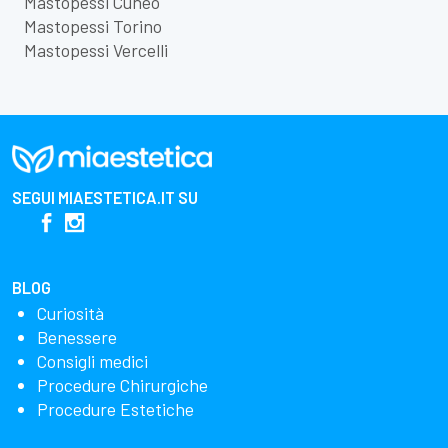
Mastopessi Cuneo
Mastopessi Torino
Mastopessi Vercelli
SEGUI
MIAESTETICA.IT
SU
BLOG
Curiosità
Benessere
Consigli medici
Procedure Chirurgiche
Procedure Estetiche