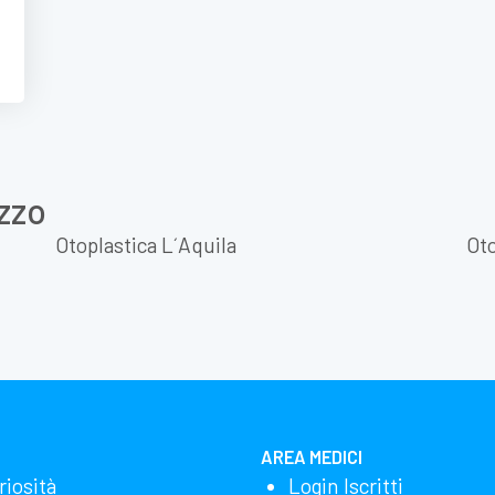
zzo
Otoplastica L´Aquila
Oto
AREA MEDICI
riosità
Login Iscritti