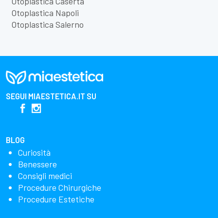
Otoplastica Caserta
Otoplastica Napoli
Otoplastica Salerno
SEGUI
MIAESTETICA.IT
SU
BLOG
Curiosità
Benessere
Consigli medici
Procedure Chirurgiche
Procedure Estetiche