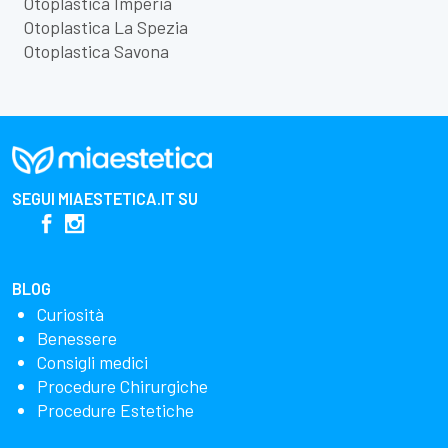
Otoplastica Imperia
Otoplastica La Spezia
Otoplastica Savona
SEGUI
MIAESTETICA.IT
SU
BLOG
Curiosità
Benessere
Consigli medici
Procedure Chirurgiche
Procedure Estetiche