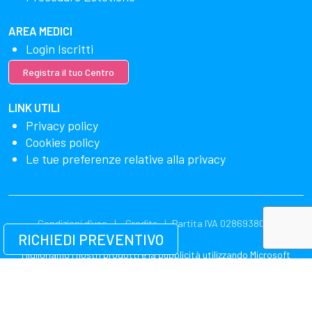
AREA MEDICI
Login Iscritti
Registra il tuo Centro
LINK UTILI
Privacy policy
Cookies policy
Le tue preferenze relative alla privacy
Condizioni d'uso
Credits
Partita IVA 02869380549
RICHIEDI PREVENTIVO
Miglioriamo i nostri prodotti e la pubblicità utilizzando Microsoft
Clarity per vedere come utilizzi il nostro sito web. Utilizzando il nostro
sito, accetti che noi e Microsoft possiamo raccogliere e utilizzare
questi dati. La nostra dichiarazione sulla privacy
ha più dettagli