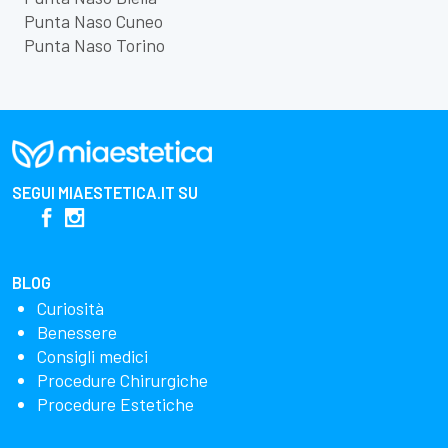
Punta Naso Cuneo
Punta Naso Torino
SEGUI
MIAESTETICA.IT
SU
BLOG
Curiosità
Benessere
Consigli medici
Procedure Chirurgiche
Procedure Estetiche