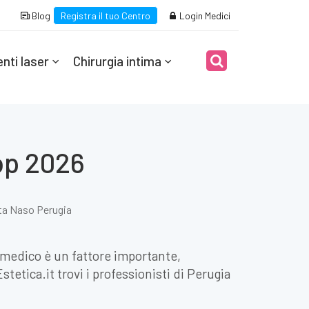
Blog
Registra il tuo Centro
Login Medici
nti laser
Chirurgia intima
op 2026
ta Naso Perugia
l medico è un fattore importante,
etica.it trovi i professionisti di Perugia