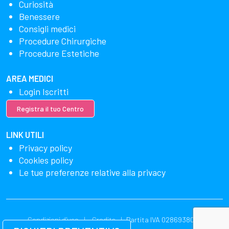
Curiosità
Benessere
Consigli medici
Procedure Chirurgiche
Procedure Estetiche
AREA MEDICI
Login Iscritti
Registra il tuo Centro
LINK UTILI
Privacy policy
Cookies policy
Le tue preferenze relative alla privacy
Condizioni d'uso
Credits
Partita IVA 02869380549