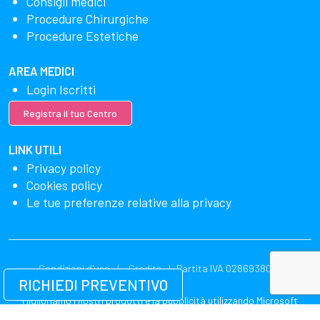
Consigli medici
Procedure Chirurgiche
Procedure Estetiche
AREA MEDICI
Login Iscritti
Registra il tuo Centro
LINK UTILI
Privacy policy
Cookies policy
Le tue preferenze relative alla privacy
Condizioni d'uso
Credits
Partita IVA 02869380549
RICHIEDI PREVENTIVO
Miglioriamo i nostri prodotti e la pubblicità utilizzando Microsoft
Clarity per vedere come utilizzi il nostro sito web. Utilizzando il nostro