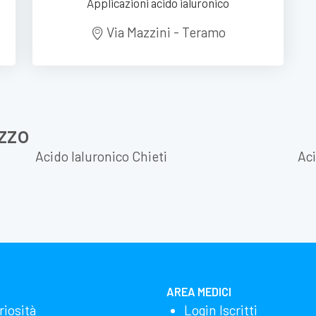
Applicazioni acido ialuronico
Via Mazzini - Teramo
zzo
Acido Ialuronico Chieti
Aci
AREA MEDICI
riosità
Login Iscritti