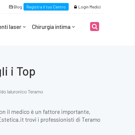
Blog
Registra il tuo Centro
Login Medici
nti laser
Chirurgia intima
i i Top
ido Ialuronico Teramo
con il medico è un fattore importante,
etica.it trovi i professionisti di Teramo