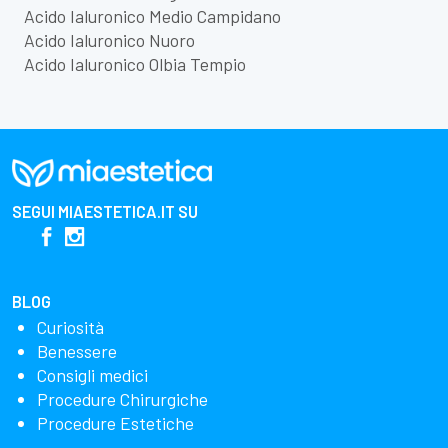
Acido Ialuronico Medio Campidano
Acido Ialuronico Nuoro
Acido Ialuronico Olbia Tempio
SEGUI
MIAESTETICA.IT
SU
BLOG
Curiosità
Benessere
Consigli medici
Procedure Chirurgiche
Procedure Estetiche