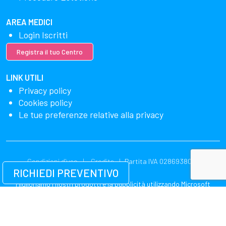
AREA MEDICI
Login Iscritti
Registra il tuo Centro
LINK UTILI
Privacy policy
Cookies policy
Le tue preferenze relative alla privacy
Condizioni d'uso
Credits
Partita IVA 02869380549
RICHIEDI PREVENTIVO
Miglioriamo i nostri prodotti e la pubblicità utilizzando Microsoft
Clarity per vedere come utilizzi il nostro sito web. Utilizzando il nostro
sito, accetti che noi e Microsoft possiamo raccogliere e utilizzare
questi dati. La nostra dichiarazione sulla privacy
ha più dettagli