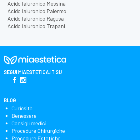
Acido Ialuronico Messina
Acido Ialuronico Palermo
Acido Ialuronico Ragusa
Acido Ialuronico Trapani
SEGUI
MIAESTETICA.IT
SU
BLOG
Curiosità
Benessere
Consigli medici
Procedure Chirurgiche
Procedure Estetiche