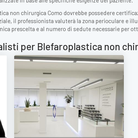
zzate in base alle specifiche esigenze del paziente.
astica non chirurgica Como dovrebbe possedere certific
iale, il professionista valuterà la zona perioculare e ill
ecnica prescelta e al numero di sedute necessarie per ott
alisti per Blefaroplastica non ch