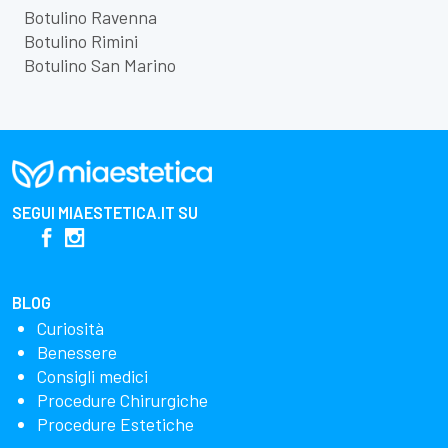
Botulino Ravenna
Botulino Rimini
Botulino San Marino
SEGUI
MIAESTETICA.IT
SU
BLOG
Curiosità
Benessere
Consigli medici
Procedure Chirurgiche
Procedure Estetiche