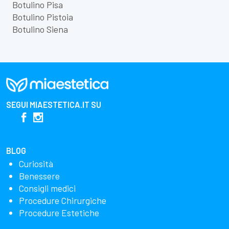
Botulino Pisa
Botulino Pistoia
Botulino Siena
SEGUI
MIAESTETICA.IT
SU
BLOG
Curiosità
Benessere
Consigli medici
Procedure Chirurgiche
Procedure Estetiche