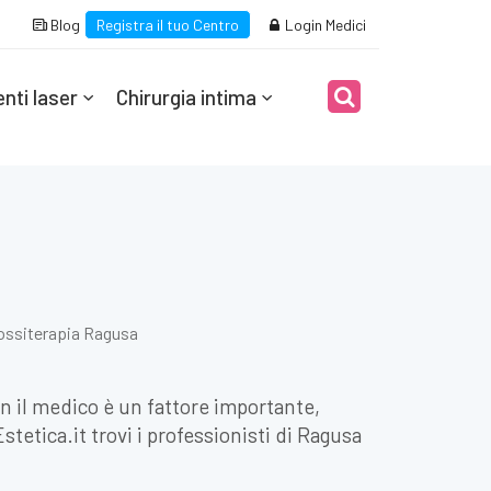
Blog
Registra il tuo Centro
Login Medici
nti laser
Chirurgia intima
ossiterapia Ragusa
on il medico è un fattore importante,
etica.it trovi i professionisti di Ragusa