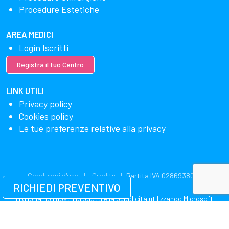
Procedure Estetiche
AREA MEDICI
Login Iscritti
Registra il tuo Centro
LINK UTILI
Privacy policy
Cookies policy
Le tue preferenze relative alla privacy
Condizioni d'uso
Credits
Partita IVA 02869380549
RICHIEDI PREVENTIVO
Miglioriamo i nostri prodotti e la pubblicità utilizzando Microsoft
Clarity per vedere come utilizzi il nostro sito web. Utilizzando il nostro
sito, accetti che noi e Microsoft possiamo raccogliere e utilizzare
questi dati. La nostra dichiarazione sulla privacy
ha più dettagli