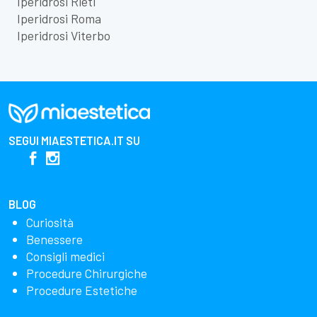
Iperidrosi Rieti
Iperidrosi Roma
Iperidrosi Viterbo
SEGUI
MIAESTETICA.IT
SU
BLOG
Curiosità
Benessere
Consigli medici
Procedure Chirurgiche
Procedure Estetiche