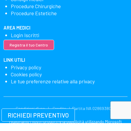
Procedure Chirurgiche
Procedure Estetiche
AREA MEDICI
Login Iscritti
Registra il tuo Centro
LINK UTILI
Privacy policy
Cookies policy
Le tue preferenze relative alla privacy
Condizioni d'uso
Credits
Partita IVA 02869380549
RICHIEDI PREVENTIVO
Miglioriamo i nostri prodotti e la pubblicità utilizzando Microsoft
Clarity per vedere come utilizzi il nostro sito web. Utilizzando il nostro