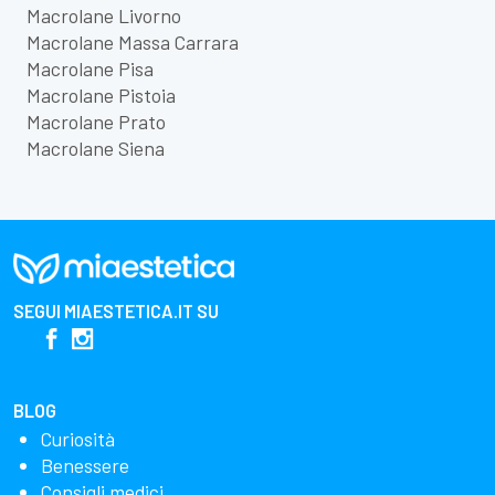
Macrolane Livorno
Macrolane Massa Carrara
Macrolane Pisa
Macrolane Pistoia
Macrolane Prato
Macrolane Siena
SEGUI
MIAESTETICA.IT
SU
BLOG
Curiosità
Benessere
Consigli medici