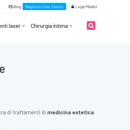
Blog
Registra il tuo Centro
Login Medici
nti laser
Chirurgia intima
he
rca di trattamenti di
medicina estetica