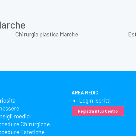
 Marche
Chirurgia plastica Marche
Est
AREA MEDICI
riosità
Login Iscritti
nessere
Registra il tuo Centro
nsigli medici
ocedure Chirurgiche
ocedure Estetiche