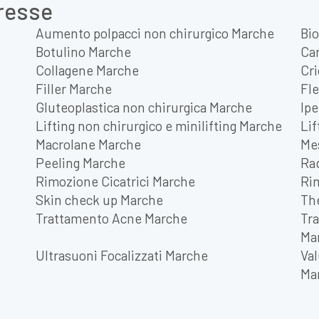
eresse
Aumento polpacci non chirurgico Marche
Bi
Botulino Marche
Ca
Collagene Marche
Cri
Filler Marche
Fle
Gluteoplastica non chirurgica Marche
Ipe
Lifting non chirurgico e minilifting Marche
Lif
Macrolane Marche
Me
Peeling Marche
Ra
Rimozione Cicatrici Marche
Ri
Skin check up Marche
Th
Trattamento Acne Marche
Tra
Ma
Ultrasuoni Focalizzati Marche
Val
Ma