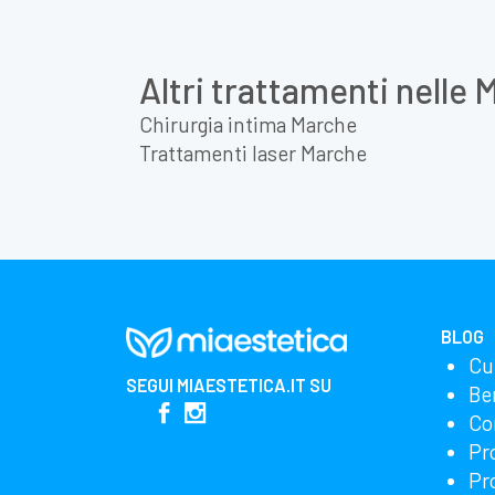
Altri trattamenti nelle
Chirurgia intima Marche
Trattamenti laser Marche
BLOG
Cu
SEGUI
MIAESTETICA.IT
SU
Be
Co
Pr
Pr