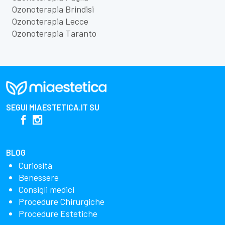
Ozonoterapia Brindisi
Ozonoterapia Lecce
Ozonoterapia Taranto
SEGUI
MIAESTETICA.IT
SU
BLOG
Curiosità
Benessere
Consigli medici
Procedure Chirurgiche
Procedure Estetiche