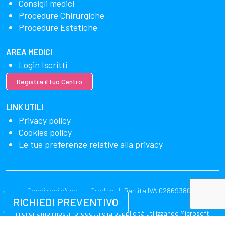
Consigli medici
Procedure Chirurgiche
Procedure Estetiche
AREA MEDICI
Login Iscritti
Registra il tuo Centro
LINK UTILI
Privacy policy
Cookies policy
Le tue preferenze relative alla privacy
Condizioni d'uso
Credits
Partita IVA 02869380549
RICHIEDI PREVENTIVO
Miglioriamo i nostri prodotti e la pubblicità utilizzando Microsoft
Clarity per vedere come utilizzi il nostro sito web. Utilizzando il nostro