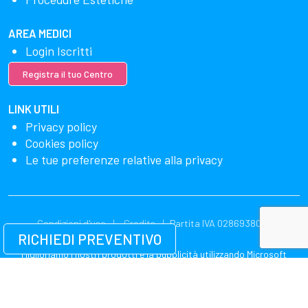
AREA MEDICI
Login Iscritti
Registra il tuo Centro
LINK UTILI
Privacy policy
Cookies policy
Le tue preferenze relative alla privacy
Condizioni d'uso
Credits
Partita IVA 02869380549
RICHIEDI PREVENTIVO
Miglioriamo i nostri prodotti e la pubblicità utilizzando Microsoft
Clarity per vedere come utilizzi il nostro sito web. Utilizzando il nostro
sito, accetti che noi e Microsoft possiamo raccogliere e utilizzare
questi dati. La nostra dichiarazione sulla privacy
ha più dettagli