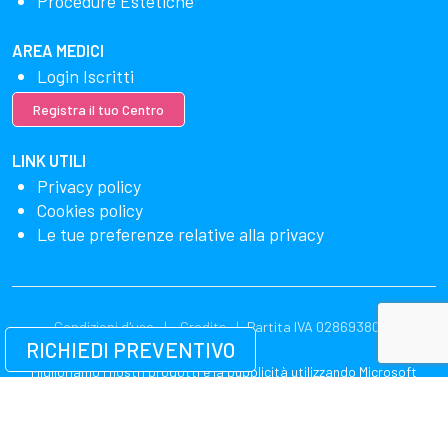
Procedure Estetiche
AREA MEDICI
Login Iscritti
Registra il tuo Centro
LINK UTILI
Privacy policy
Cookies policy
Le tue preferenze relative alla privacy
Condizioni d'uso
Credits
Partita IVA 02869380549
RICHIEDI PREVENTIVO
Miglioriamo i nostri prodotti e la pubblicità utilizzando Microsoft
Clarity per vedere come utilizzi il nostro sito web. Utilizzando il nostro
sito, accetti che noi e Microsoft possiamo raccogliere e utilizzare
questi dati. La nostra dichiarazione sulla privacy
ha più dettagli