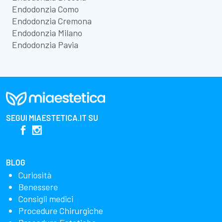
Endodonzia Como
Endodonzia Cremona
Endodonzia Milano
Endodonzia Pavia
SEGUI
MIAESTETICA.IT
SU
BLOG
Curiosità
Benessere
Consigli medici
Procedure Chirurgiche