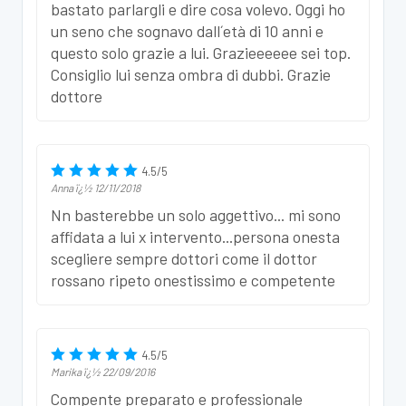
bastato parlargli e dire cosa volevo. Oggi ho
un seno che sognavo dall´età di 10 anni e
questo solo grazie a lui. Grazieeeeee sei top.
Consiglio lui senza ombra di dubbi. Grazie
dottore
4.5
/
5
Anna
ï¿½
12/11/2018
Nn basterebbe un solo aggettivo... mi sono
affidata a lui x intervento...persona onesta
scegliere sempre dottori come il dottor
rossano ripeto onestissimo e competente
4.5
/
5
Marika
ï¿½
22/09/2016
Compente preparato e professionale