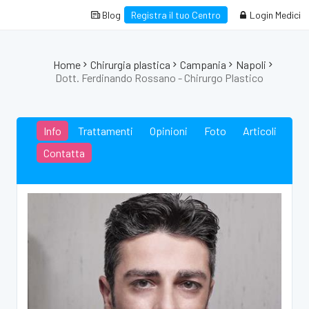
Blog
Registra il tuo Centro
Login Medici
Home
Chirurgia plastica
Campania
Napoli
Dott. Ferdinando Rossano - Chirurgo Plastico
Info
Trattamenti
Opinioni
Foto
Articoli
Contatta