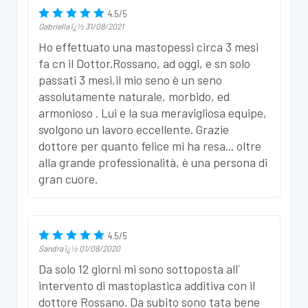
4.5
/
5
Gabriella
ï¿½
31/08/2021
Ho effettuato una mastopessi circa 3 mesi
fa cn il Dottor.Rossano, ad oggi, e sn solo
passati 3 mesi,il mio seno è un seno
assolutamente naturale, morbido, ed
armonioso . Lui e la sua meravigliosa equipe,
svolgono un lavoro eccellente. Grazie
dottore per quanto felice mi ha resa... oltre
alla grande professionalità, è una persona di
gran cuore.
4.5
/
5
Sandra
ï¿½
01/08/2020
Da solo 12 giorni mi sono sottoposta all´
intervento di mastoplastica additiva con il
dottore Rossano. Da subito sono tata bene