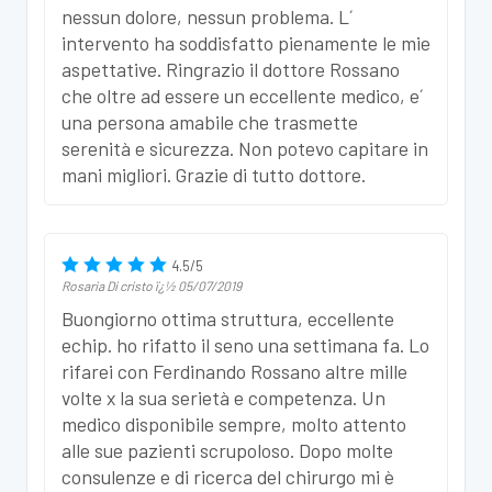
nessun dolore, nessun problema. L´
intervento ha soddisfatto pienamente le mie
aspettative. Ringrazio il dottore Rossano
che oltre ad essere un eccellente medico, e´
una persona amabile che trasmette
serenità e sicurezza. Non potevo capitare in
mani migliori. Grazie di tutto dottore.
4.5
/
5
Rosaria Di cristo
ï¿½
05/07/2019
Buongiorno ottima struttura, eccellente
echip. ho rifatto il seno una settimana fa. Lo
rifarei con Ferdinando Rossano altre mille
volte x la sua serietà e competenza. Un
medico disponibile sempre, molto attento
alle sue pazienti scrupoloso. Dopo molte
consulenze e di ricerca del chirurgo mi è