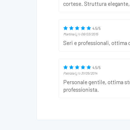
cortese. Struttura elegante,
4.5
/
5
Martina
ï¿½
06/03/2015
Seri e professionali, ottima c
4.5
/
5
Patrizia
ï¿½
31/05/2014
Personale gentile, ottima st
professionista.