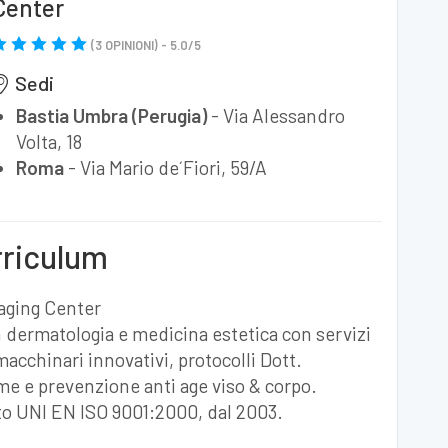
Center
(
3
OPINIONI) -
5.0
/
5
Sedi
Bastia Umbra (Perugia)
-
Via Alessandro
Volta, 18
Roma
-
Via Mario de´Fiori, 59/A
rriculum
iaging Center
n dermatologia e medicina estetica con servizi
macchinari innovativi, protocolli Dott.
me e prevenzione anti age viso & corpo.
cato UNI EN ISO 9001:2000, dal 2003.