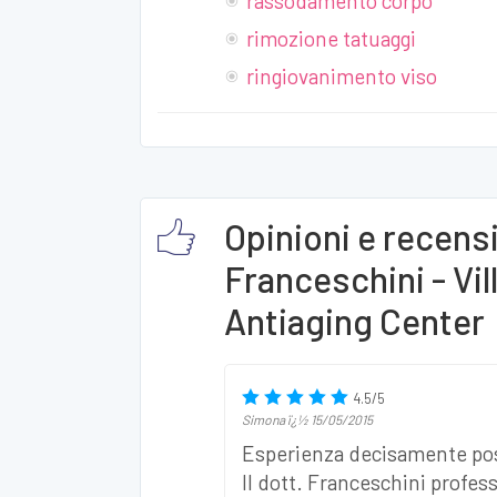
rassodamento corpo
rimozione tatuaggi
ringiovanimento viso
Opinioni e recens
Franceschini - Vil
Antiaging Center
4.5
/
5
Simona
ï¿½
15/05/2015
Esperienza decisamente posi
Il dott. Franceschini prof