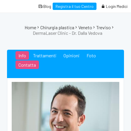
Blog
Registra il tuo Centro
Login Medici
Home
Chirurgia plastica
Veneto
Treviso
DermaLaser Clinic - Dr. Dalla Vedova
Info
Trattamenti
Opinioni
Foto
Contatta