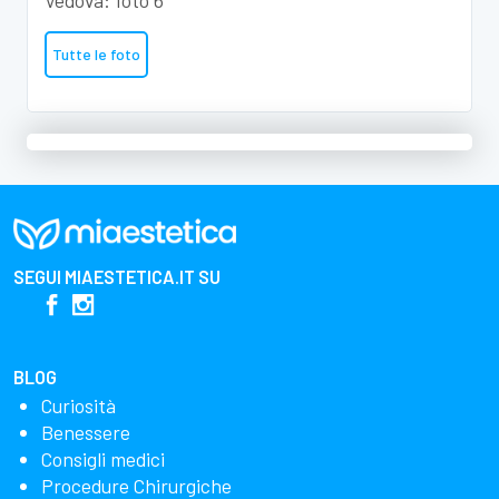
Tutte le foto
SEGUI
MIAESTETICA.IT
SU
BLOG
Curiosità
Benessere
Consigli medici
Procedure Chirurgiche