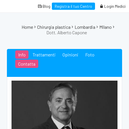
Blog
Registra il tuo Centro
Login Medici
Home
Chirurgia plastica
Lombardia
Milano
Dott. Alberto Capone
Info
Trattamenti
Opinioni
Foto
Contatta