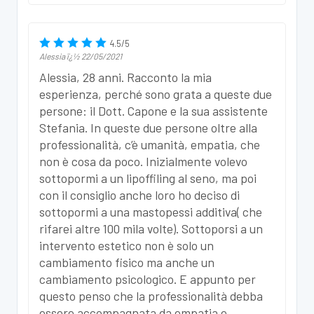
4.5
/
5
Alessia
ï¿½
22/05/2021
Alessia, 28 anni. Racconto la mia
esperienza, perché sono grata a queste due
persone: il Dott. Capone e la sua assistente
Stefania. In queste due persone oltre alla
professionalità, c’è umanità, empatia, che
non è cosa da poco. Inizialmente volevo
sottopormi a un lipoffiling al seno, ma poi
con il consiglio anche loro ho deciso di
sottopormi a una mastopessi additiva( che
rifarei altre 100 mila volte). Sottoporsi a un
intervento estetico non è solo un
cambiamento fisico ma anche un
cambiamento psicologico. E appunto per
questo penso che la professionalità debba
essere accompagnata da empatia e