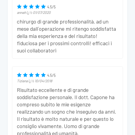
4.5
/
5
annah
ï¿½
01/07/2020
chirurgo di grande professionalità. ad un
mese dall´operazione mi ritengo soddisfatta
della mia esperienza e del risultato!
fiduciosa per i prossimi controlli! efficaci i
suoi collaboratori
4.5
/
5
Tiziana
ï¿½
10/04/2018
Risultato eccellente e di grande
soddisfazione personale. Il dott. Capone ha
compreso subito le mie esigenze
realizzando un sogno che inseguivo da anni.
Il risultato è molto naturale e per questo lo
consiglio vivamente. Uomo di grande
professionalità ed umanità.