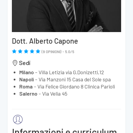
Dott. Alberto Capone
(
9
OPINIONI) -
5.0
/
5
Sedi
Milano
-
Villa Letizia via G.Donizetti,12
Napoli
-
Via Manzoni 15 Casa del Sole spa
Roma
-
Via Felice Giordano 8 Clinica Parioli
Salerno
-
Via Velia 45
Informazioni e curriculum