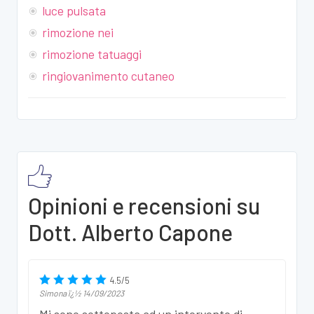
luce pulsata
rimozione nei
rimozione tatuaggi
ringiovanimento cutaneo
Opinioni e recensioni su
Dott. Alberto Capone
4.5
/
5
Simona
ï¿½
14/09/2023
Mi sono sottoposta ad un intervento di