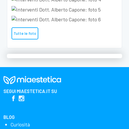
Tutte le foto
SEGUI
MIAESTETICA.IT
SU
BLOG
Curiosità