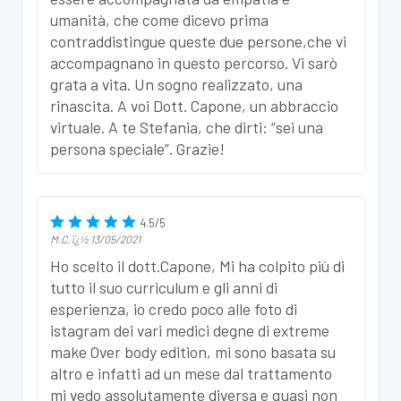
umanità, che come dicevo prima
contraddistingue queste due persone,che vi
accompagnano in questo percorso. Vi sarò
grata a vita. Un sogno realizzato, una
rinascita. A voi Dott. Capone, un abbraccio
virtuale. A te Stefania, che dirti: “sei una
persona speciale”. Grazie!
4.5
/
5
M.C.
ï¿½
13/05/2021
Ho scelto il dott.Capone, Mi ha colpito più di
tutto il suo curriculum e gli anni di
esperienza, io credo poco alle foto di
istagram dei vari medici degne di extreme
make Over body edition, mi sono basata su
altro e infatti ad un mese dal trattamento
mi vedo assolutamente diversa e quasi non