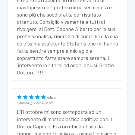
mastopessi con protesi circa sei mesi fa e
sono più che soddisfatta del risultato
ottenuto. Consiglio vivamente a tutti di
rivolgersi al Dott. Capone Alberto per la sua
professionalità, ringrazio di cuore lui e la sua
dolcissima assistente Stefania che mi hanno
fatta sentire sempre a mio agio e
soprattutto fatta stare sempre serena. L
´intervento lo rifarei ad occhi chiusi. Grazie
Dottore !!!!!!
4.5
/
5
Sabrina
ï¿½
22/10/2021
L‘11 ottobre mi sono sottoposta ad un
intervento di mastoplastica additiva con il
Dottor Capone. Era un chiodo fisso da
tempo, ma non riuscivo a trovare il coraggio