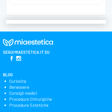
SEGUI
MIAESTETICA.IT
SU
BLOG
Curiosità
Benessere
Consigli medici
Procedure Chirurgiche
Procedure Estetiche