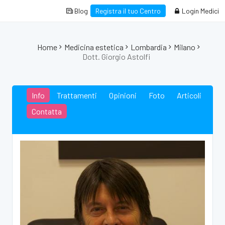
Blog
Registra il tuo Centro
Login Medici
Home
Medicina estetica
Lombardia
Milano
Dott. Giorgio Astolfi
Info
Trattamenti
Opinioni
Foto
Articoli
Contatta