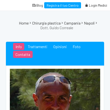
Blog
Registra il tuo Centro
Login Medici
Home
Chirurgia plastica
Campania
Napoli
Dott. Guido Correale
Info
Trattamenti
Opinioni
Foto
Contatta