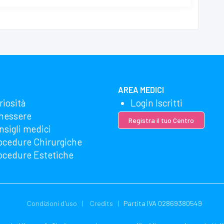
AREA MEDICI
riosità
Login Iscritti
nessere
Registra il tuo Centro
nsigli medici
ocedure Chirurgiche
ocedure Estetiche
Condizioni d'uso
Credits
Partita IVA 02869380549