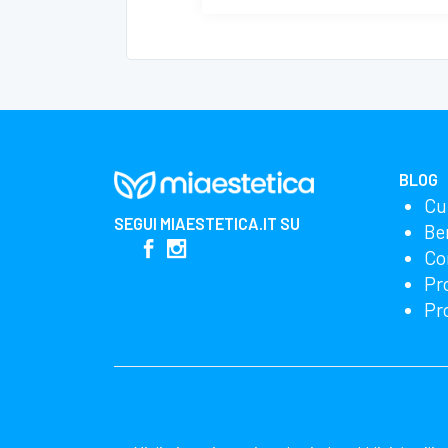
BLOG
Cu
SEGUI
MIAESTETICA.IT
SU
Be
Co
Pr
Pr