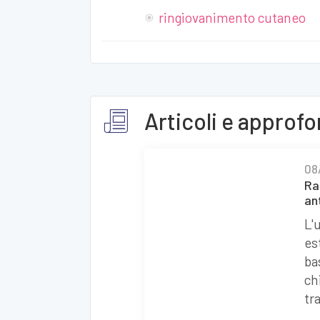
ringiovanimento cutaneo
Articoli e approf
08
Ra
an
L'
es
ba
ch
tr