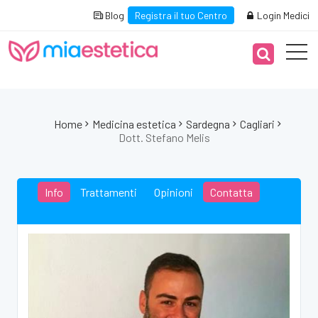
Blog
Registra il tuo Centro
Login Medici
Home
Medicina estetica
Sardegna
Cagliari
Dott. Stefano Melis
Info
Trattamenti
Opinioni
Contatta