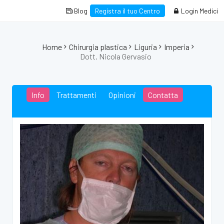
Blog
Registra il tuo Centro
Login Medici
Home
Chirurgia plastica
Liguria
Imperia
Dott. Nicola Gervasio
Info
Trattamenti
Opinioni
Contatta