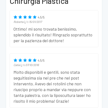
Chirurgia Plastica
4.5
/
5
Roberta
ï¿½
15/01/2017
Ottimo! mi sono trovata benissimo,
splendido il risultato! Ringrazio soprattutto
per la pazienza del dottore!
4.5
/
5
Catia
ï¿½
07/10/2016
Molto disponibili e gentili, sono stata
seguitissima sia nel pre che nel post
intervento. Avevo dei rotolini che non
riuscipo proprio a mandar via neppure con
tanta palestra, con la liposcultura laser ho
risolto il mio problema! Grazie!