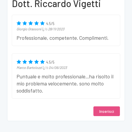
Dott. Riccardo Vigetti
4.5
/
5
Giorgio Grassoni
ï¿½
28/11/2023
Professionale, competente. Complimenti.
4.5
/
5
Marco Bartolozzi
ï¿½
04/06/2023
Puntuale e molto professionale...ha risolto il
mio problema velocemente, sono molto
soddisfatto.
Inserisci