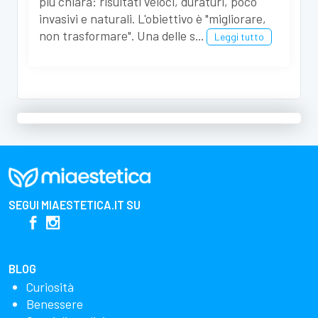
più chiara: risultati veloci, duraturi, poco
invasivi e naturali. L'obiettivo è "migliorare,
non trasformare". Una delle s...
Leggi tutto
SEGUI
MIAESTETICA.IT
SU
BLOG
Curiosità
Benessere