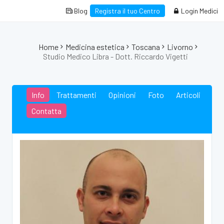
Blog
Registra il tuo Centro
Login Medici
Home
Medicina estetica
Toscana
Livorno
Studio Medico Libra - Dott. Riccardo Vigetti
Info
Trattamenti
Opinioni
Foto
Articoli
Contatta