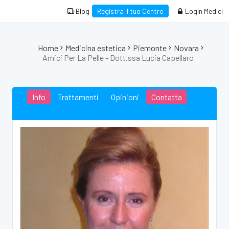
Blog
Registra il tuo Centro
Login Medici
Home
Medicina estetica
Piemonte
Novara
Amici Per La Pelle - Dott.ssa Lucia Capellaro
Info
Trattamenti
Opinioni
Contatta