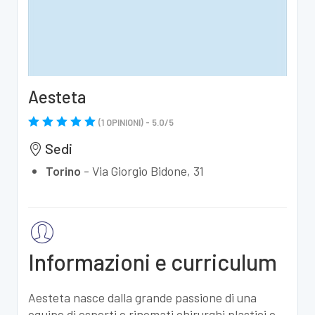
Aesteta
(
1
OPINIONI) -
5.0
/
5
Sedi
Torino
-
Via Giorgio Bidone, 31
Informazioni e curriculum
Aesteta nasce dalla grande passione di una
equipe di esperti e rinomati chirurghi plastici e