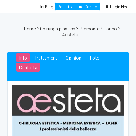
Blog
Registra il tuo Centro
Login Medici
Home
Chirurgia plastica
Piemonte
Torino
Aesteta
Info
Trattamenti
Opinioni
Foto
Contatta